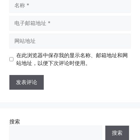
名
称
电
子
邮
网
箱
站
地
地
在此浏览器中保存我的显示名称、邮箱地址和网
址
址
站地址，以便下次评论时使用。
搜索
搜索