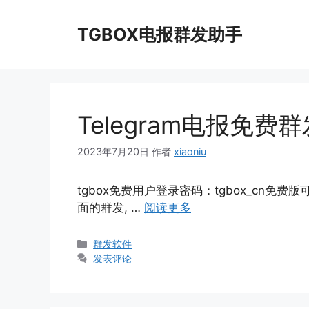
跳
至
TGBOX电报群发助手
内
容
Telegram电报免费
2023年7月20日
作者
xiaoniu
tgbox免费用户登录密码：tgbox_cn免
面的群发, …
阅读更多
分
群发软件
类
发表评论