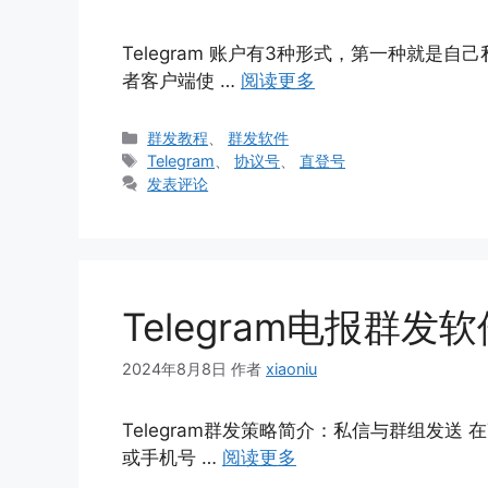
Telegram 账户有3种形式，第一种就是
者客户端使 …
阅读更多
分
群发教程
、
群发软件
类
标
Telegram
、
协议号
、
直登号
签
发表评论
Telegram电报群
2024年8月8日
作者
xiaoniu
Telegram群发策略简介：私信与群组发送 
或手机号 …
阅读更多