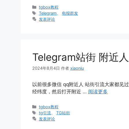
分
tgbox教程
类
标
Telegram
、
电报群发
签
发表评论
Telegram站街 附近
2024年8月4日
作者
xiaoniu
以前很多微信 qq附近人 站街引流大家都
经纬度，然后打开附近 …
阅读更多
分
tgbox教程
类
标
tg引流
、
TG站街
签
发表评论