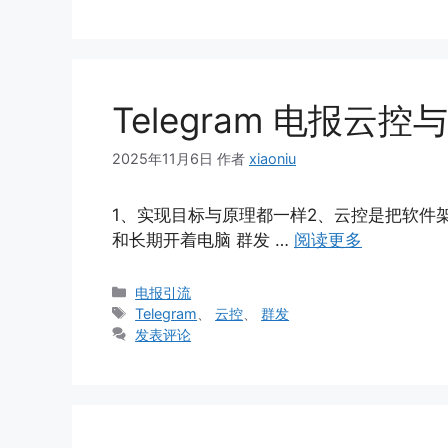
Telegram 电报
2025年11月6日
作者
xiaoniu
1、实现目标与原理都一样2、云控是把软件
和长期开着电脑 群发 …
阅读更多
分
电报引流
类
标
Telegram
、
云控
、
群发
签
发表评论