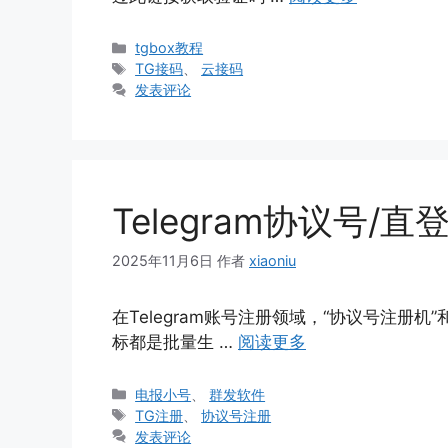
分
tgbox教程
类
标
TG接码
、
云接码
签
发表评论
Telegram协议号/
2025年11月6日
作者
xiaoniu
在Telegram账号注册领域，“协议号注册
标都是批量生 …
阅读更多
分
电报小号
、
群发软件
类
标
TG注册
、
协议号注册
签
发表评论