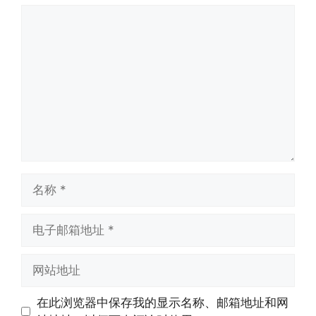
评
论
名
称
电
子
邮
网
箱
站
地
地
在此浏览器中保存我的显示名称、邮箱地址和网
址
址