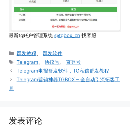
最新tg账户管理系统
@tgbox_cn
找客服
分
群发教程
、
群发软件
类
标
Telegram
、
协议号
、
直登号
签
文
Telegram电报群发软件，TG私信群发教程
章
Telegram营销神器TGBOX – 全自动引流拓客工
导
具
航
发表评论