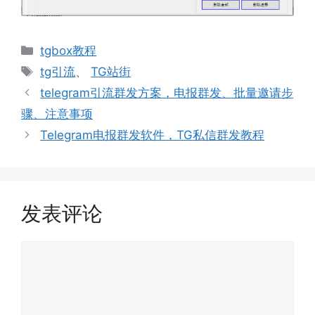
分
tgbox教程
类
标
tg引流
、
TG站街
签
文
telegram引流群发方案，电报群发、批量邀请步
章
骤、注意事项
导
Telegram电报群发软件，TG私信群发教程
航
发表评论
评
论