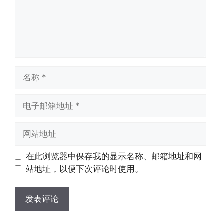
名
称
电
子
邮
网
箱
站
地
地
在此浏览器中保存我的显示名称、邮箱地址和网
址
址
站地址，以便下次评论时使用。