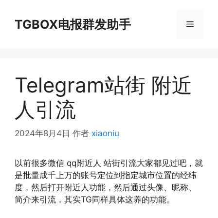
跳
至
TGBOX电报群发助手
菜
内
容
单
Telegram站街 附近
人引流
2024年8月4日
作者
xiaoniu
以前很多微信 qq附近人 站街引流大家都见过吧，就
是批量成千上万的账号定位到指定城市位置的经纬
度，然后打开附近人功能，然后通过头像、昵称、
简介来引流，其实TG同样具体这养的功能。